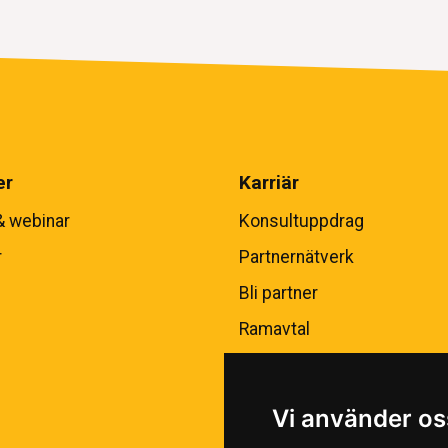
er
Karriär
& webinar
Konsultuppdrag
r
Partnernätverk
Bli partner
Ramavtal
Vi använder os