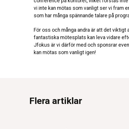
conference på kontoret, vilket förstås inte he
vi inte kan mötas som vanligt ser vi fram 
som har många spännande talare på prog
För oss och många andra är att det viktigt at
fantastiska mötesplats kan leva vidare eft
Jfokus är vi därför med och sponsrar event
kan mötas som vanligt igen!
Flera artiklar