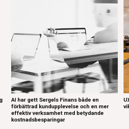
eg
AI har gett Sergels Finans både en
UX
förbättrad kundupplevelse och en mer
vi
effektiv verksamhet med betydande
kostnadsbesparingar