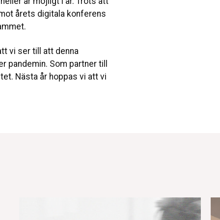
ller är möjligt i år. Trots att
emot årets digitala konferens
rammet.
t vi ser till att denna
er pandemin. Som partner till
et. Nästa år hoppas vi att vi