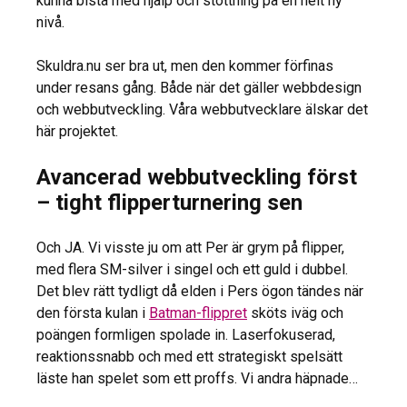
kunna bistå med hjälp och stöttning på en helt ny
nivå.
Skuldra.nu ser bra ut, men den kommer förfinas
under resans gång. Både när det gäller webbdesign
och webbutveckling. Våra webbutvecklare älskar det
här projektet.
Avancerad webbutveckling först
– tight flipperturnering sen
Och JA. Vi visste ju om att Per är grym på flipper,
med flera SM-silver i singel och ett guld i dubbel.
Det blev rätt tydligt då elden i Pers ögon tändes när
den första kulan i
Batman-flippret
sköts iväg och
poängen formligen spolade in. Laserfokuserad,
reaktionssnabb och med ett strategiskt spelsätt
läste han spelet som ett proffs. Vi andra häpnade…