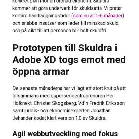
konkret plan mot en ordnad ekonomi. Skuldra
kommer att göra underverk för skuldsatta. Vi pratar
kortare handläggningstider (
som nu är 1-6 månader
)
och snabba insatser som leder till minskad skuld,
och på sikt till att personen blir helt skuldfri.
Prototypen till Skuldra i
Adobe XD togs emot med
öppna armar
De senaste månaderna har vi lagt ett stort krut på att
tillsammans med superserieentreprenören Per
Holknekt, Christer Skogsberg, Vd´n Fredrik Eriksson
samt juridik- och ekonominexperten Jonathan
Jehander kodat klart version 1.0 av Skuldra.
Agil webbutveckling med fokus