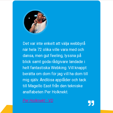
Det var inte enkelt att välja webbyrå 
när hela 72 olika ville vara med och 
dansa, men gut feeling, lyssna på 
blick samt goda rådgivare landade i 
helt fantastiska Webking. Vill knappt 
berätta om dom för jag vill ha dom till 
mig själv. Ändlösa applåder och tack 
till Magello East från den tekniske 
analfabeten Per Holknekt.
Per Holknekt - VD