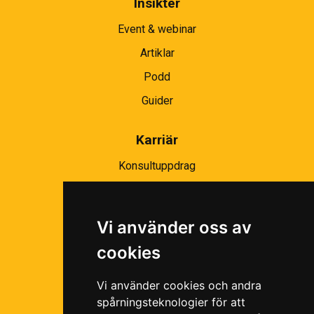
Insikter
Event & webinar
Artiklar
Podd
Guider
Karriär
Konsultuppdrag
Partnernätverk
Bli partner
Vi använder oss av
Ramavtal
cookies
Följ oss i våra sociala medier!
Vi använder cookies och andra
spårningsteknologier för att